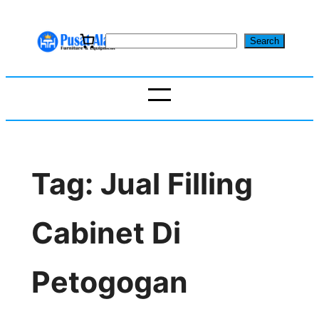
Skip
to
S
Search
content
e
a
r
c
h
Tag:
Jual Filling
Cabinet Di
Petogogan