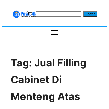
Skip
to
S
Search
content
e
a
r
c
h
Tag:
Jual Filling
Cabinet Di
Menteng Atas