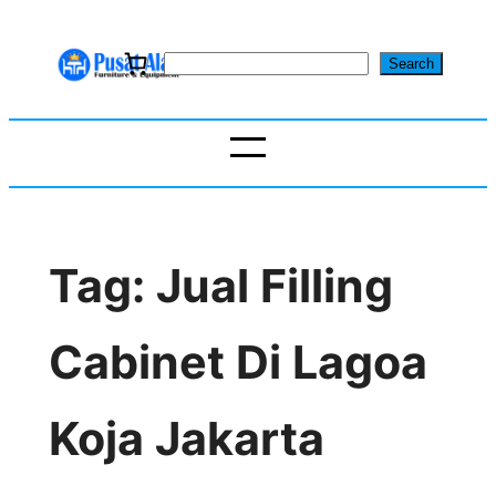
Skip
to
S
Search
content
e
a
r
c
h
Tag:
Jual Filling
Cabinet Di Lagoa
Koja Jakarta