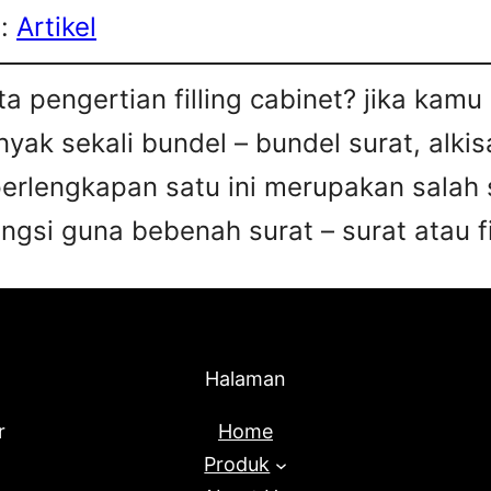
s:
Artikel
a pengertian filling cabinet? jika kam
ak sekali bundel – bundel surat, alkis
perlengkapan satu ini merupakan salah 
gsi guna bebenah surat – surat atau fi
Halaman
r
Home
Produk