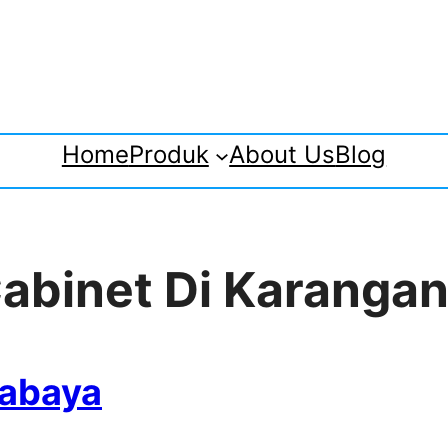
Home
Produk
About Us
Blog
 Cabinet Di Karanga
rabaya