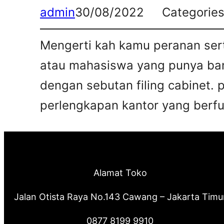
admin
30/08/2022
Categorie
Mengerti kah kamu peranan sert
atau mahasiswa yang punya bany
dengan sebutan filing cabinet. 
perlengkapan kantor yang berfun
Alamat Toko
Jalan Otista Raya No.143 Cawang – Jakarta Timu
0877 8199 9910