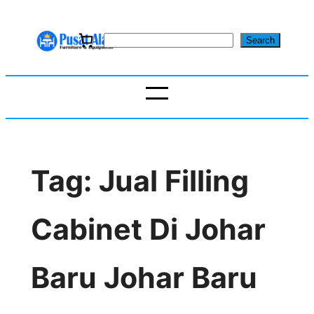
Skip
to
S
Search
content
e
a
r
c
h
Tag:
Jual Filling
Cabinet Di Johar
Baru Johar Baru