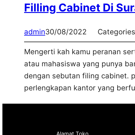
Filling Cabinet Di Su
admin
30/08/2022
Categorie
Mengerti kah kamu peranan sert
atau mahasiswa yang punya bany
dengan sebutan filing cabinet. 
perlengkapan kantor yang berfun
Alamat Toko