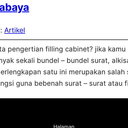
rabaya
s:
Artikel
a pengertian filling cabinet? jika kam
ak sekali bundel – bundel surat, alkis
perlengkapan satu ini merupakan salah 
gsi guna bebenah surat – surat atau fi
Halaman