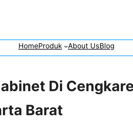
Home
Produk
About Us
Blog
 Cabinet Di Cengkar
rta Barat