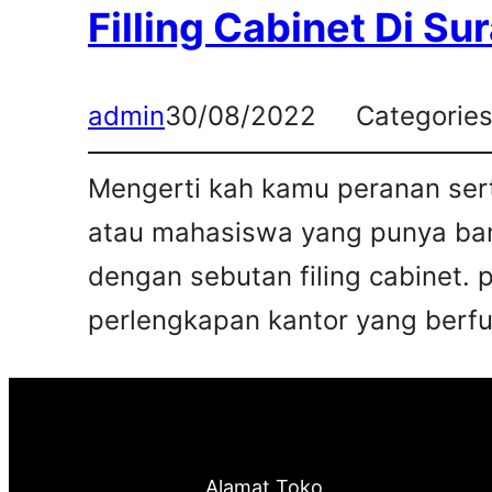
Filling Cabinet Di Su
admin
30/08/2022
Categorie
Mengerti kah kamu peranan sert
atau mahasiswa yang punya bany
dengan sebutan filing cabinet. 
perlengkapan kantor yang berfun
Alamat Toko