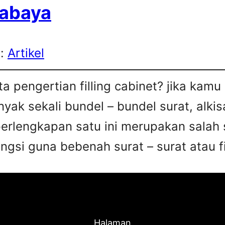
rabaya
s:
Artikel
a pengertian filling cabinet? jika kam
ak sekali bundel – bundel surat, alkis
perlengkapan satu ini merupakan salah 
gsi guna bebenah surat – surat atau fi
Halaman