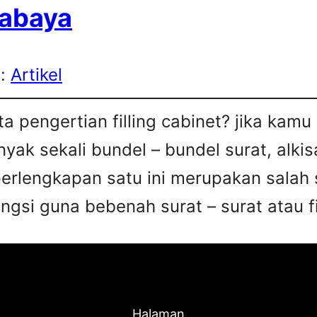
rabaya
s:
Artikel
a pengertian filling cabinet? jika kam
ak sekali bundel – bundel surat, alkis
perlengkapan satu ini merupakan salah 
gsi guna bebenah surat – surat atau fi
Halaman