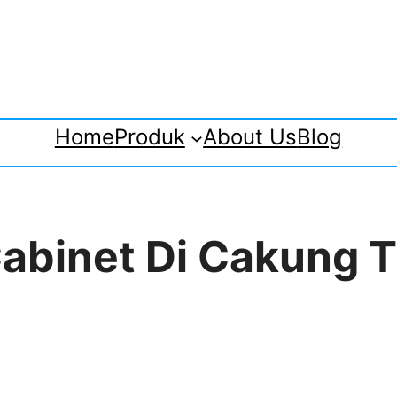
Home
Produk
About Us
Blog
 Cabinet Di Cakung