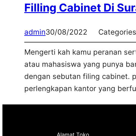
Filling Cabinet Di Su
admin
30/08/2022
Categorie
Mengerti kah kamu peranan sert
atau mahasiswa yang punya bany
dengan sebutan filing cabinet. 
perlengkapan kantor yang berfun
Alamat Toko