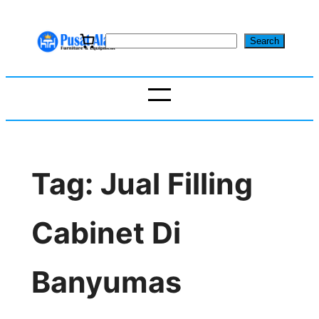
Skip
to
S
Search
content
e
a
r
c
h
Tag:
Jual Filling
Cabinet Di
Banyumas