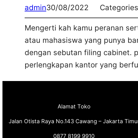
admin
30/08/2022
Categorie
Mengerti kah kamu peranan sert
atau mahasiswa yang punya bany
dengan sebutan filing cabinet. 
perlengkapan kantor yang berfun
Alamat Toko
Jalan Otista Raya No.143 Cawang – Jakarta Timu
0877 8199 9910