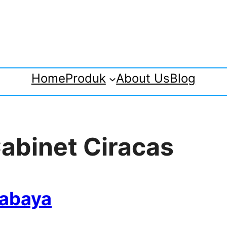
Home
Produk
About Us
Blog
 Cabinet Ciracas
rabaya