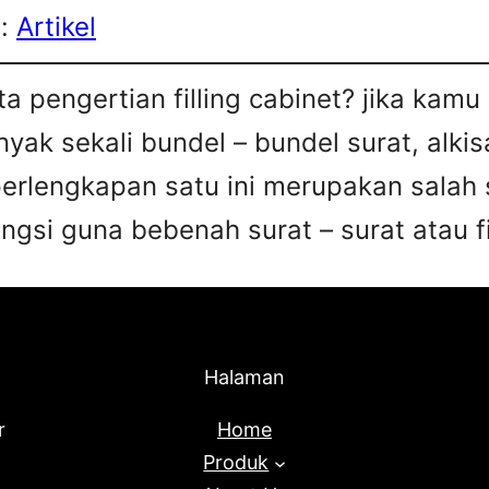
s:
Artikel
a pengertian filling cabinet? jika kam
ak sekali bundel – bundel surat, alkis
perlengkapan satu ini merupakan salah 
gsi guna bebenah surat – surat atau fi
Halaman
r
Home
Produk