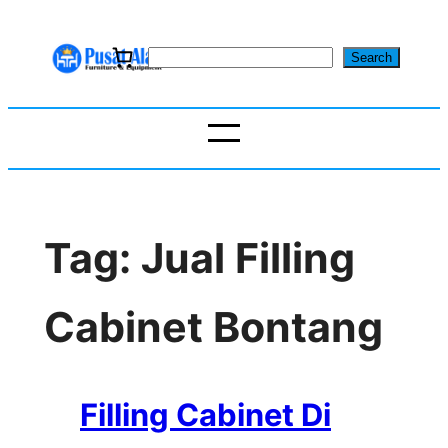
Skip
to
S
Search
content
e
a
r
c
h
Tag:
Jual Filling
Cabinet Bontang
Filling Cabinet Di