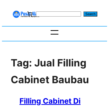
Skip
to
S
Search
content
e
a
r
c
h
Tag:
Jual Filling
Cabinet Baubau
Filling Cabinet Di