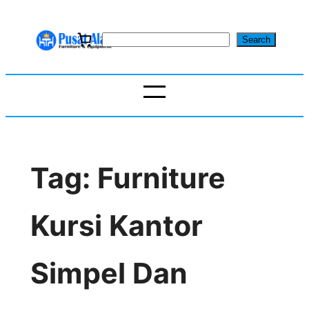
Skip
to
S
Search
content
e
a
r
c
h
Tag:
Furniture
Kursi Kantor
Simpel Dan