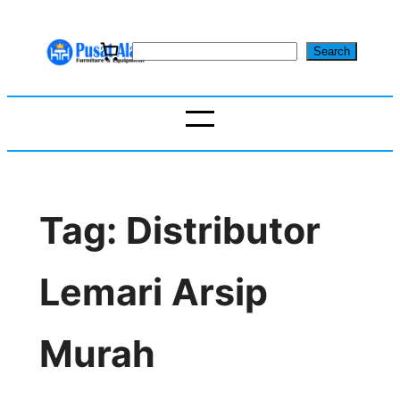
Skip
to
S
Search
content
e
a
r
c
h
Tag:
Distributor
Lemari Arsip
Murah