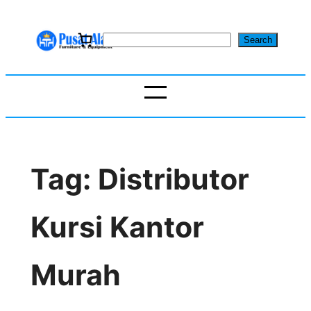
Skip
to
S
Search
content
e
a
r
c
h
Tag:
Distributor
Kursi Kantor
Murah