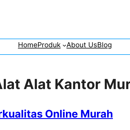
Home
Produk
About Us
Blog
Alat Alat Kantor Mu
rkualitas Online Murah