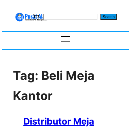
Skip
to
S
Search
content
e
a
r
c
h
Tag:
Beli Meja
Kantor
Distributor Meja