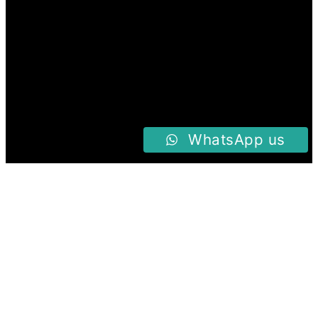
WhatsApp us
Alamat Toko
Jalan Otista Raya No.143 Cawang – Jakarta
Timur