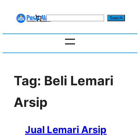
Skip
to
S
Search
content
e
a
r
c
h
Tag:
Beli Lemari
Arsip
Jual Lemari Arsip