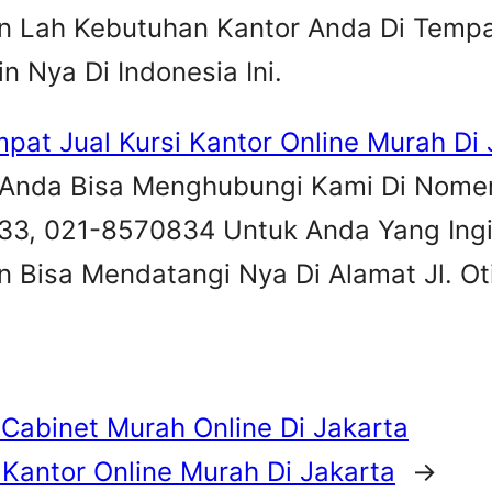
kan Lah Kebutuhan Kantor Anda Di Temp
n Nya Di Indonesia Ini.
pat Jual Kursi Kantor Online Murah Di 
 Anda Bisa Menghubungi Kami Di Nomer 
3, 021-8570834 Untuk Anda Yang Ing
n Bisa Mendatangi Nya Di Alamat Jl. O
g Cabinet Murah Online Di Jakarta
 Kantor Online Murah Di Jakarta
→