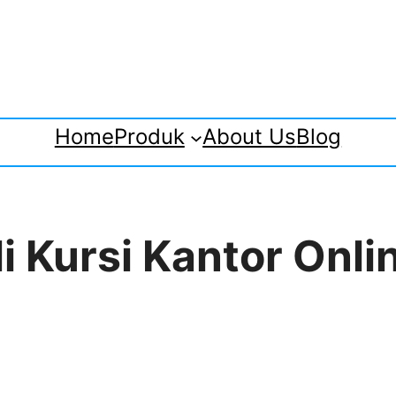
Home
Produk
About Us
Blog
i Kursi Kantor Onli