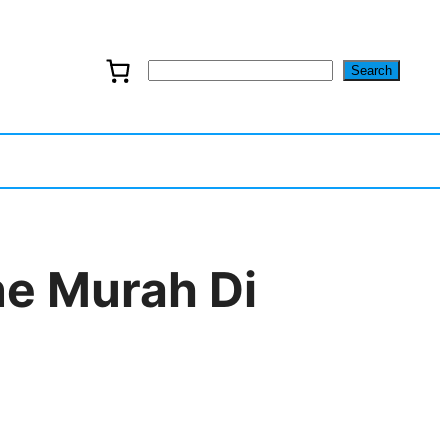
Search
S
e
a
r
c
ne Murah Di
h