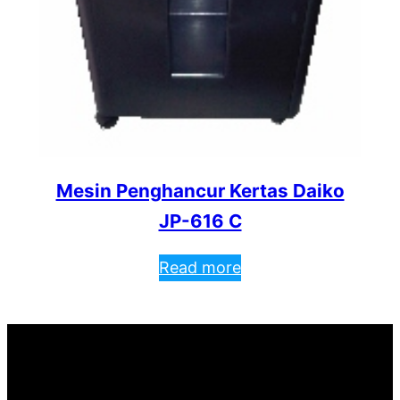
Mesin Penghancur Kertas Daiko
JP-616 C
Read more