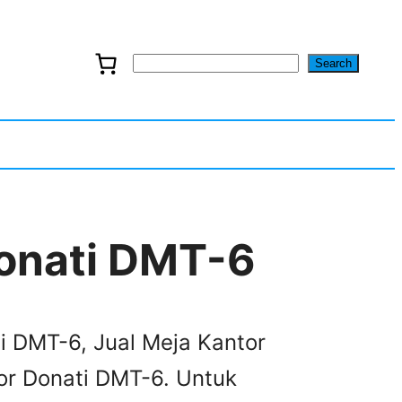
Search
S
e
a
r
c
onati DMT-6
h
ti DMT-6, Jual Meja Kantor
or Donati DMT-6. Untuk