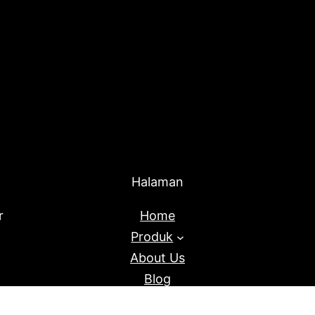
Halaman
r
Home
Produk
About Us
Blog