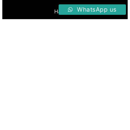
WhatsApp us
Halaman
Home
Produk
About Us
Blog
Follow us
Facebook
Instagram
Twitter