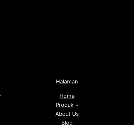
Halaman
r
Home
Produk
About Us
Blog