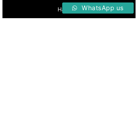
WhatsApp us
Halaman
Home
Produk
About Us
Blog
Follow us
Facebook
Instagram
Twitter