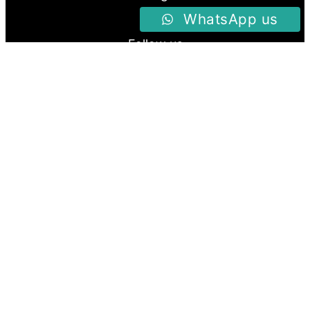
WhatsApp us
Follow us
Facebook
Instagram
Twitter
Proudly Powered By
Raja Kantor