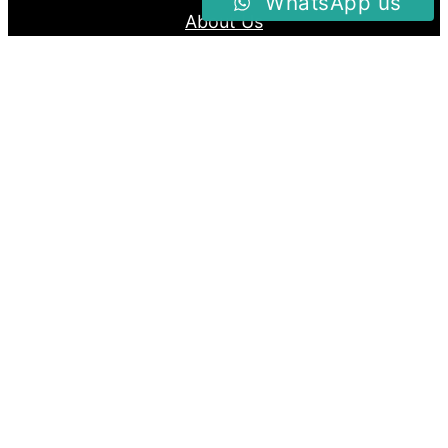
WhatsApp us
About Us
Blog
Follow us
Facebook
Instagram
Twitter
Proudly Powered By
Raja Kantor