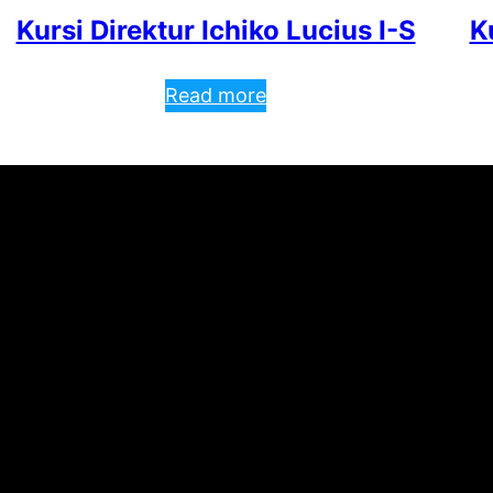
Kursi Direktur Ichiko Lucius I-S
K
Read more