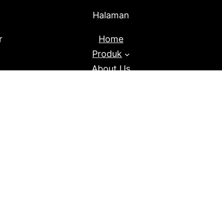
Halaman
r
Home
Produk
About Us
Blog
Proudly Powered By
Raja Kantor