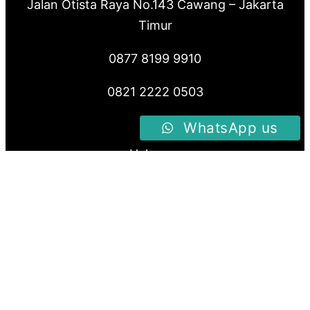
Jalan Otista Raya No.143 Cawang – Jakarta
Timur
0877 8199 9910
0821 2222 0503
WhatsApp us
Halaman
Home
Produk
About Us
Blog
Follow us