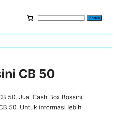
Search
S
e
a
r
c
ini CB 50
h
CB 50, Jual Cash Box Bossini
CB 50. Untuk informasi lebih