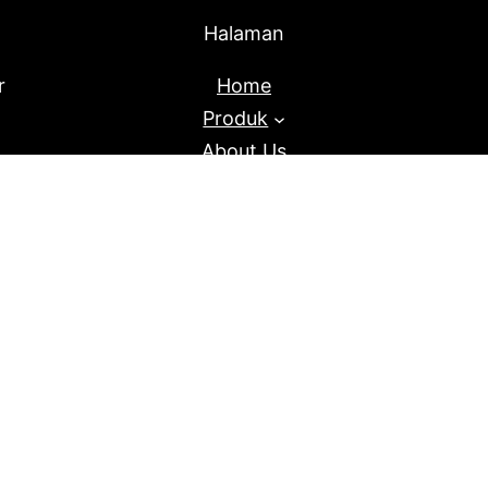
Halaman
r
Home
Produk
About Us
Blog
Proudly Powered By
Raja Kantor