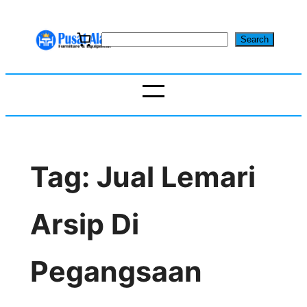
Skip
to
S
Search
content
e
a
r
c
h
Tag:
Jual Lemari
Arsip Di
Pegangsaan