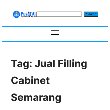
Skip
to
S
Search
content
e
a
r
c
h
Tag:
Jual Filling
Cabinet
Semarang